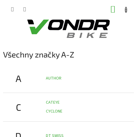
Přejít
NÁKUP
na
obsah
KOŠÍK
Všechny značky A-Z
A
AUTHOR
CATEYE
C
CYCLONE
D
DT SWISS